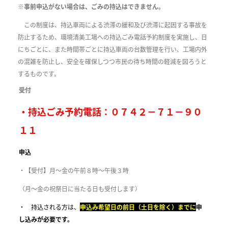
※事前申込がない場合は、ごみの持込はできません。
この制度は、持込車両による渋滞の緩和及び渋滞に起因する事故を
防止するため、環境清美工場への持込ごみ電話予約制度を実施し、日
にちごとに、また時間帯ごとに持込車両の台数管理を行い、工場内外
の混雑を防止し、安全を確保しつつ市民の待ち時間の軽減を図ろうと
するものです。
受付
・持込ごみ予約電話：０７４２－７１－９０
１１
申込
・【受付】月～金の午前８時～午後３時
（月～金の祝祭日に当たる日も受付します）
・ 持込される方は、
申込み希望日の前日（土日を除く）までに
申
し込みが必要です。