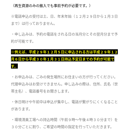
（再生資源のみの搬入でも事前予約が必要です。）
※電話申込の受付は土、日、年末年始（１２月２９日から１月３日
まで）は行っておりません。
・申し込みは、予約の電話をされる日の当月分とその翌月分まで予
約が可能です。
※例えば、平成２９年１２月５日に申込される方は平成２９年１２
月６日から平成３０年１月３１日持込予定日までの予約が可能で
す。
・お申込みは、ごみの発生場所にお住まいの方が行ってください。
代理申込みはお受けできません。申し込みの際は、住所、氏名（世
帯主名）、電話番号をお聞きします。
・休日明けや午前中は申込が集中し、電話が繋がりにくくなること
があります。
・環境清美工場への持込時間（午前９時～午後４時３０分まで）を
３０分ごとに割り、ご希望の時間の指定を行っていただきます。