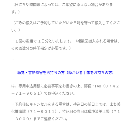
（日にちや時間帯によっては、ご希望に添えない場合がありま
す。）
（ごみの搬入はご予約していただいた日時を守って搬入してくださ
い。）
・１回の電話で １日分といたします。（複数回搬入される場合は、
その回数分の時間指定が必要です。）
・
聴覚・言語障害をお持ちの方（障がい者手帳をお持ちの方）
は、専用申込用紙に必要事項をお書きの上、郵便・FAX（０７４２
－７１－９０５１）でお申込ください。
・予約後にキャンセルをする場合は、持込日の前日までは、まち美
化推進課（７１－９０１１）、持込日の当日は環境清美工場（７１
－３０００）までご連絡ください。