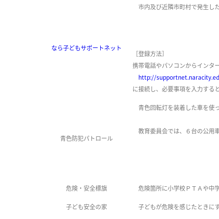
市内及び近隣市町村で発生した
なら子どもサポートネット
［登録方法］
携帯電話やパソコンからインタ
http://supportnet.naracity.ed
に接続し、必要事項を入力する
青色回転灯を装着した車を使っ
教育委員会では、６台の公用車
青色防犯パトロール
危険・安全標旗
危険箇所に小学校ＰＴＡや中学
子ども安全の家
子どもが危険を感じたときにす