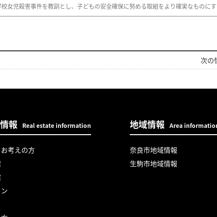
校女児殺害事件を教訓とし、子どもの安全確保に努める取組をより確実なものにす
次の情
情報
地域情報
Real estate information
Area informatio
をお考えの方
奈良市地域情報
建
生駒市地域情報
建
ョン