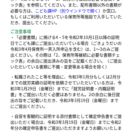
ック表」を参照してください。また、配布書類以外の書類が
必要な方は、
こども課HP
（別ウインドウで開く）
か窓口、
もしくはご利用いただいている保育所等施設で入手していた
だき、提出してください。
ご注意事項
・「必要書類」に掲げる4・5を令和2年10月1日以降の証明
日でこども課にご提出いただいている場合（ごきょうだいの
令和3年4月保育所一斉入所申込を含む）は、1～3のみご提
出ください。その際は「2、保育所等継続に必要な書類チェ
ック表」の余白に提出済みの旨をご記載ください。（ご提出
いただいている書類に不備・変更等ある場合を除く）
・転職されたこと等を理由に、令和3年1月分もしくは2月分
までの就労実績の証明を依頼させていただいている方は、令
和3年1月29日（金曜日）までに「就労証明書・内職証明
書」をご提出いただく必要はありません。2の余白に後日提
出の旨をご記載いただき、令和3年3月19日（金曜日）まで
にご提出ください。
・自営を客観的に証明する添付書類として確定申告書をご提
出いただく場合は、令和3年3月19日（金曜日）までに令和2
年分の確定申告書をご提出いただきますようお願いいたしま