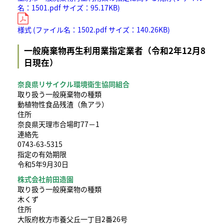
名：1501.pdf サイズ：95.17KB)
様式 (ファイル名：1502.pdf サイズ：140.26KB)
一般廃棄物再生利用業指定業者（令和2年12月8
日現在）
奈良県リサイクル環境衛生協同組合
取り扱う一般廃棄物の種類
動植物性食品残渣（魚アラ）
住所
奈良県天理市合場町77－1
連絡先
0743-63-5315
指定の有効期限
令和5年9月30日
株式会社前田造園
取り扱う一般廃棄物の種類
木くず
住所
大阪府枚方市養父丘一丁目2番26号