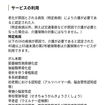
サービスの利用
老化が原因とされる病気（特定疾病）により介護が必要であ
ると認定された人
（特定疾病以外、例えば交通事故などが原因で介護が必要と
なった場合は、介護保険の対象にはなりません。）
特定疾病
以下の16の疾病が原因で、介護が必要であると認定された
40歳以上65歳未満の第2号被保険者は介護保険のサービスが
利用できます。
がん末期
筋萎縮性側索硬化症
後縦靱帯骨化症
骨折を伴う骨粗鬆症
多系統萎縮症
初老期における認知症（アルツハイマー病、脳血管性認知症
等）
脊髄小脳変性症
脊柱管狭窄症（せきちゅうかんきょうさくしょう）
早老症（ウエルナー症候群）