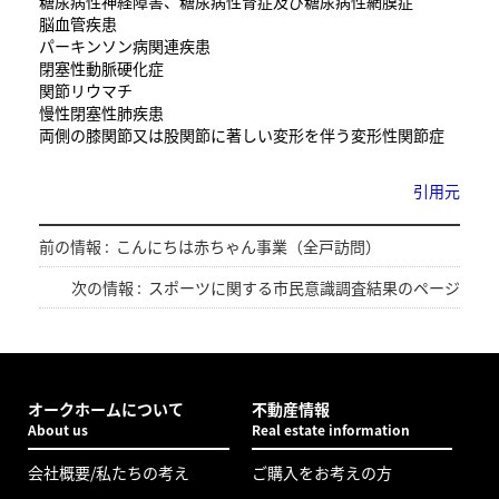
糖尿病性神経障害、糖尿病性腎症及び糖尿病性網膜症
脳血管疾患
パーキンソン病関連疾患
閉塞性動脈硬化症
関節リウマチ
慢性閉塞性肺疾患
両側の膝関節又は股関節に著しい変形を伴う変形性関節症
引用元
前の情報 :
こんにちは赤ちゃん事業（全戸訪問）
次の情報 :
スポーツに関する市民意識調査結果のページ
オークホームについて
不動産情報
About us
Real estate information
会社概要/私たちの考え
ご購入をお考えの方