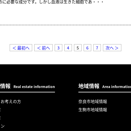
めに必要な成分です。しかし血液は生きた細胞であ・・・
＜ 最初へ
＜ 前へ
3
4
5
6
7
次へ ＞
情報
地域情報
Real estate information
Area informatio
をお考えの方
奈良市地域情報
建
生駒市地域情報
建
ョン