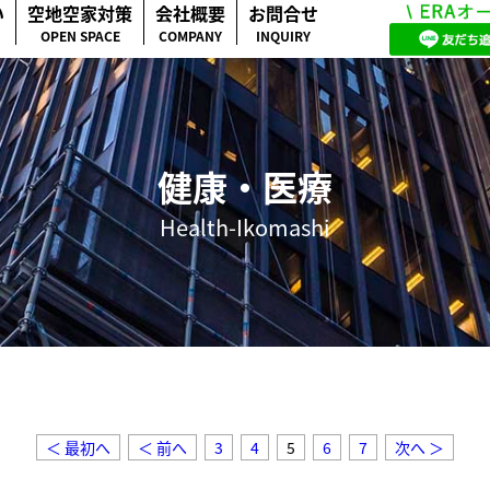
い
空地空家対策
会社概要
お問合せ
OPEN SPACE
COMPANY
INQUIRY
健康・医療
Health-Ikomashi
＜ 最初へ
＜ 前へ
3
4
5
6
7
次へ ＞